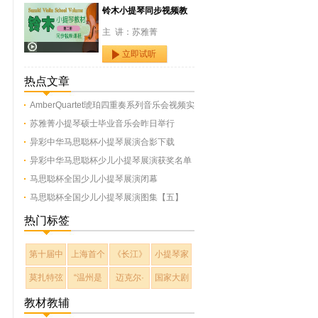
铃木小提琴同步视频教
主 讲：苏雅菁
立即试听
热点文章
AmberQuartet琥珀四重奏系列音乐会视频实
苏雅菁小提琴硕士毕业音乐会昨日举行
异彩中华马思聪杯小提琴展演合影下载
异彩中华马思聪杯少儿小提琴展演获奖名单
马思聪杯全国少儿小提琴展演闭幕
马思聪杯全国少儿小提琴展演图集【五】
热门标签
第十届中
上海首个
《长江》
小提琴家
莫扎特弦
“温州是
迈克尔·
国家大剧
教材教辅