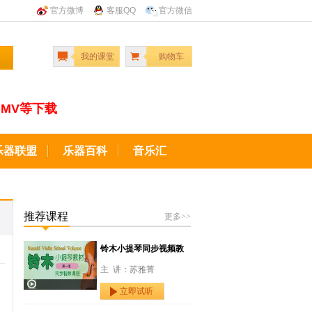
官方微博
客服QQ
官方微信
我的课堂
购物车
MV等下载
乐器联盟
乐器百科
音乐汇
推荐课程
更多>>
铃木小提琴同步视频教
主 讲：苏雅菁
立即试听