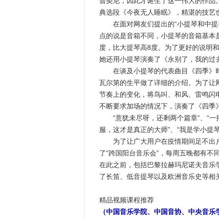
普契尼，因此才诞生了这一伟大的作品
典选段《今夜无人睡眠》，精湛的技艺
在面对网友们提出的“小提琴和中提琴
点的说是音箱不同，小提琴的音箱基本是
度，比大提琴高8度。为了更好的说明
她还用小提琴演奏了《永别了，我的过
在谈及小提琴的代表曲目《四季》时
瓦尔第的生平做了详细的介绍。为了让
节奏上的变化，将鸟叫、和风、雷鸣闪
不断要求加场的情况下，演奏了《四季
“意犹未尽呀，还剩两个篇章”、“一
服，这才是真正的大师”、“我是学小提
为了让广大用户在疫情期间足不出户
了“跨国阳台音乐会”，每周五晚都有不
在此之前，包括巴黎拉赫玛尼诺夫音乐
了长笛、低音提琴以及欧洲音乐史等相
精品视频课程推荐
（中国音乐学院、中国音协、中央音乐