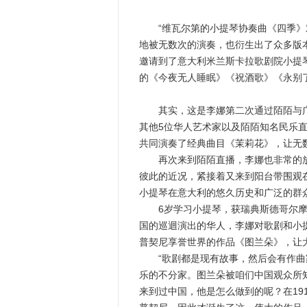
“维瓦尔第的小提琴协奏曲《四季》对
地被无数次的演奏，也衍生出了众多版本
邀请到了意大利米兰斯卡拉歌剧院小提
的《今夜无人睡眠》《祝酒歌》《永别
其实，这是李娜第二次通过陌陌与广大
其他5位华人艺术家以及陌陌知名民乐
共同演奏了经典曲目《茉莉花》，让无数网
再次来到陌陌直播，李娜也非常的放
彼此的近况，紧接着又来到阳台带围观
小提琴在意大利的悠久历史和广泛的群
6岁学习小提琴，获瑞典斯德哥尔摩
国的巡迴演出的华人，李娜对歌剧和小
普契尼享誉世界的作品《图兰朵》，让
“歌剧都是现有故事，然后会有作曲家
乐的不分家。图兰朵被咱们中国观众所
来到过中国，他是怎么做到的呢？在19