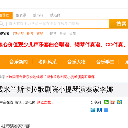
搜课程
搜资讯
搜书籍
搜老师
搜索
级报名
|
电子琴
钢琴
古筝
小提琴
音基
长笛
核心价值观少儿声乐套曲合唱谱、钢琴伴奏谱、CD伴奏、
音乐新闻
名师风采
音乐人物
音乐学堂
动态
> 跨国阳台音乐会连线米兰斯卡拉歌剧院小提琴演奏家李娜
线米兰斯卡拉歌剧院小提琴演奏家李娜
来源：中音在线 编辑：热老师
浏览次数：
分享到 |
小提琴演奏家李娜