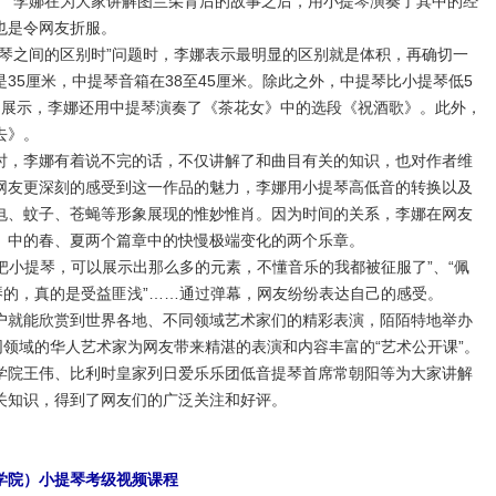
。”李娜在为大家讲解图兰朵背后的故事之后，用小提琴演奏了其中的经
也是令网友折服。
之间的区别时”问题时，李娜表示最明显的区别就是体积，再确切一
35厘米，中提琴音箱在38至45厘米。除此之外，中提琴比小提琴低5
和展示，李娜还用中提琴演奏了《茶花女》中的选段《祝酒歌》。此外，
去》。
，李娜有着说不完的话，不仅讲解了和曲目有关的知识，也对作者维
网友更深刻的感受到这一作品的魅力，李娜用小提琴高低音的转换以及
电、蚊子、苍蝇等形象展现的惟妙惟肖。因为时间的关系，李娜在网友
》中的春、夏两个篇章中的快慢极端变化的两个乐章。
把小提琴，可以展示出那么多的元素，不懂音乐的我都被征服了”、“佩
琴的，真的是受益匪浅”……通过弹幕，网友纷纷表达自己的感受。
就能欣赏到世界各地、不同领域艺术家们的精彩表演，陌陌特地举办
同领域的华人艺术家为网友带来精湛的表演和内容丰富的“艺术公开课”。
学院王伟、比利时皇家列日爱乐乐团低音提琴首席常朝阳等为大家讲解
关知识，得到了网友们的广泛关注和好评。
学院）小提琴考级视频课程