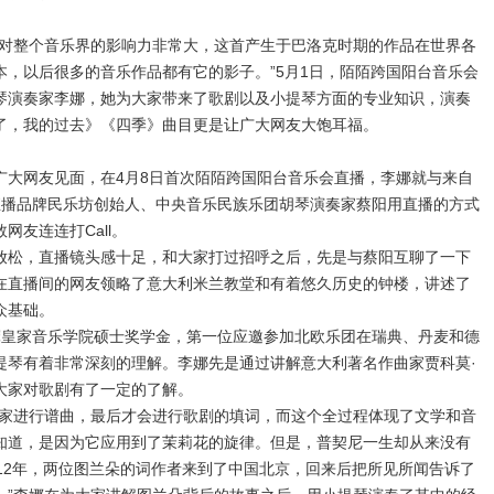
整个音乐界的影响力非常大，这首产生于巴洛克时期的作品在世界各
，以后很多的音乐作品都有它的影子。”5月1日，陌陌跨国阳台音乐会
琴演奏家李娜，她为大家带来了歌剧以及小提琴方面的专业知识，演奏
了，我的过去》《四季》曲目更是让广大网友大饱耳福。
网友见面，在4月8日首次陌陌跨国阳台音乐会直播，李娜就与来自
直播品牌民乐坊创始人、中央音乐民族乐团胡琴演奏家蔡阳用直播的方式
友连连打Call。
松，直播镜头感十足，和大家打过招呼之后，先是与蔡阳互聊了一下
在直播间的网友领略了意大利米兰教堂和有着悠久历史的钟楼，讲述了
众基础。
皇家音乐学院硕士奖学金，第一位应邀参加北欧乐团在瑞典、丹麦和德
提琴有着非常深刻的理解。李娜先是通过讲解意大利著名作曲家贾科莫·
大家对歌剧有了一定的了解。
进行谱曲，最后才会进行歌剧的填词，而这个全过程体现了文学和音
知道，是因为它应用到了茉莉花的旋律。但是，普契尼一生却从来没有
12年，两位图兰朵的词作者来到了中国北京，回来后把所见所闻告诉了