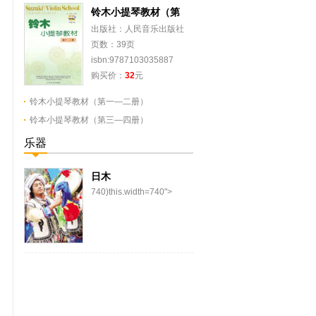
铃木小提琴教材（第
出版社：人民音乐出版社
页数：39页
isbn:9787103035887
购买价：
32
元
铃木小提琴教材（第一—二册）
铃本小提琴教材（第三—四册）
乐器
日木
740)this.width=740">
日木，羌族棰击膜鸣乐器。
又称羊皮鼓。汉称羌铃鼓或
羌族手鼓。流行于...