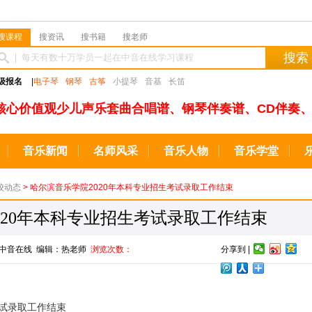
搜课程
搜资讯
搜书籍
搜老师
搜索
级报名
|
电子琴
钢琴
古筝
小提琴
音基
长笛
核心价值观少儿声乐套曲合唱谱、钢琴伴奏谱、CD伴奏、
音乐新闻
名师风采
音乐人物
音乐学堂
校动态
> 哈尔滨音乐学院2020年本科专业招生考试录取工作结束
020年本科专业招生考试录取工作结束
来源：中音在线 编辑：热老师
浏览次数：
分享到 |
考试录取工作结束