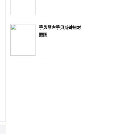
选材很关键...
手风琴左手贝斯键钮对
...
照图