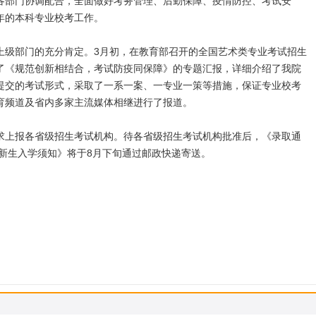
各部门协调配合，全面做好考务管理、后勤保障、疫情防控、考试安
年的本科专业校考工作。
上级部门的充分肯定。3月初，在教育部召开的全国艺术类专业考试招生
了《规范创新相结合，考试防疫同保障》的专题汇报，详细介绍了我院
提交的考试形式，采取了一系一案、一专业一策等措施，保证专业校考
育频道及省内多家主流媒体相继进行了报道。
求上报各省级招生考试机构。待各省级招生考试机构批准后，《录取通
科新生入学须知》将于8月下旬通过邮政快递寄送。