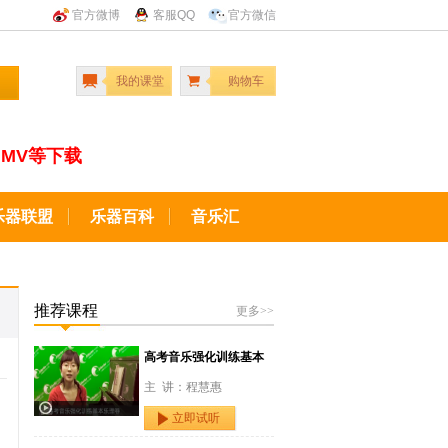
官方微博
客服QQ
官方微信
我的课堂
购物车
MV等下载
乐器联盟
乐器百科
音乐汇
推荐课程
更多>>
高考音乐强化训练基本
主 讲：程慧惠
立即试听