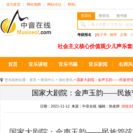
设为首页
网站地图
网站论坛
帮助
∨
搜课程
搜资讯
搜书籍
考级报名
|
电子琴
钢琴
古筝
社会主义核心价值观少儿声乐套
首页
音乐课程
音乐书籍
音乐新闻
名师风
您当前的位置：
首页
>
资讯中心
>
演出资讯
> 国家大剧院：金声玉韵——民族管
国家大剧院：金声玉韵——民族
日期：2021-11-12 来源：中音在线 编辑：热老师
浏览次
国家大剧院：金声玉韵——民族管弦