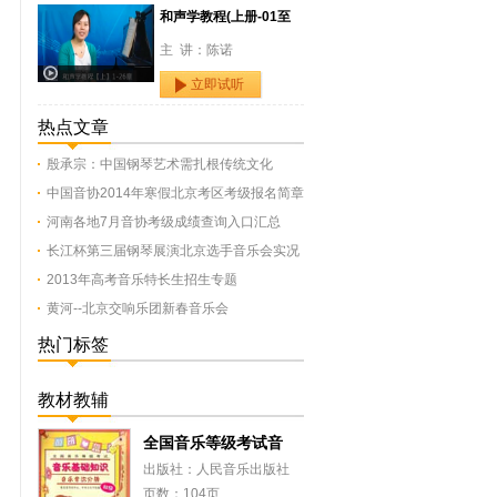
和声学教程(上册-01至
主 讲：陈诺
立即试听
热点文章
殷承宗：中国钢琴艺术需扎根传统文化
中国音协2014年寒假北京考区考级报名简章
河南各地7月音协考级成绩查询入口汇总
长江杯第三届钢琴展演北京选手音乐会实况
2013年高考音乐特长生招生专题
黄河--北京交响乐团新春音乐会
热门标签
教材教辅
全国音乐等级考试音
出版社：人民音乐出版社
页数：104页