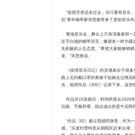
“疫情尽管还未过去，但只要有音乐，我
后”青年钢琴家宋思衡带来了原创音乐
整场音乐会，舞台上只有演奏家和一架
近乎白描的钢琴语言，像朋友一样为观
失积极的人生态度。“希望大家能够稍
发。”宋思衡说。
《疫情音乐日记》的灵感来自于很多生
路上见到戴口罩的黄裙子姑娘走过桃花
光，他用作品《吊针》记录下来。这些
作品共15首曲目，时间跨度从2020年
沉稳、节奏舒缓，指尖溢出的是午后阵
“作品《闷》最让我感同身受，作为一
感。”乐迷刘雪特意从朝阳区赶来台湖