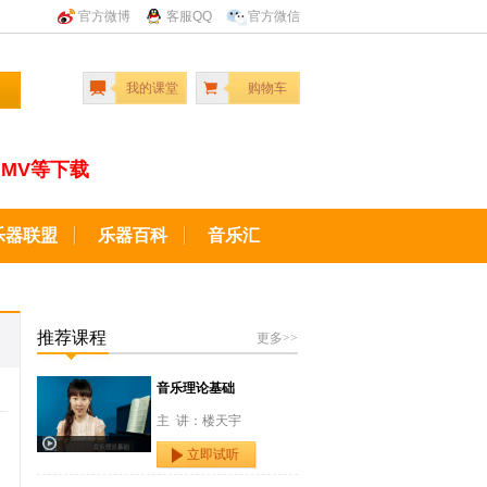
官方微博
客服QQ
官方微信
我的课堂
购物车
MV等下载
乐器联盟
乐器百科
音乐汇
推荐课程
更多>>
音乐理论基础
主 讲：楼天宇
立即试听