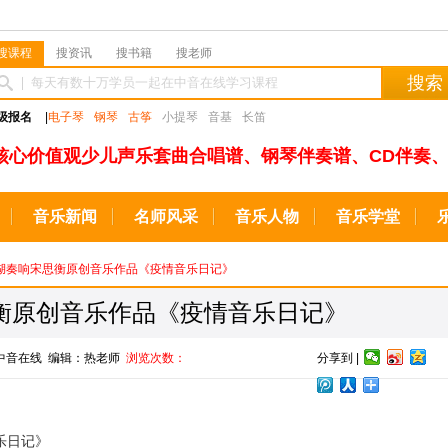
搜课程
搜资讯
搜书籍
搜老师
搜索
级报名
|
电子琴
钢琴
古筝
小提琴
音基
长笛
核心价值观少儿声乐套曲合唱谱、钢琴伴奏谱、CD伴奏、
音乐新闻
名师风采
音乐人物
音乐学堂
台湖奏响宋思衡原创音乐作品《疫情音乐日记》
衡原创音乐作品《疫情音乐日记》
源：中音在线 编辑：热老师
浏览次数：
分享到 |
乐日记》