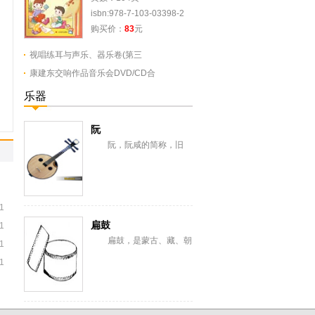
isbn:978-7-103-03398-2
购买价：
83
元
视唱练耳与声乐、器乐卷(第三
康建东交响作品音乐会DVD/CD合
乐器
阮
阮，阮咸的简称，旧
称“汉琵琶”，还有一意即长
颈琵琶，形似今之月琴，与
从龟兹传来的曲项琵...
1
扁鼓
1
扁鼓，是蒙古、藏、朝
1
鲜、满、纳西、彝、苗、汉
1
等族棰击膜鸣乐器。蒙古语
称恒格勒格。藏语...