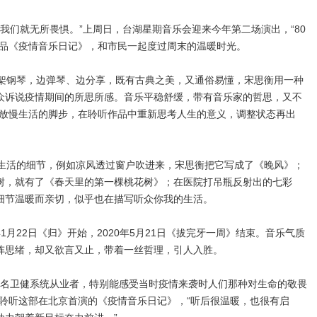
们就无所畏惧。”上周日，台湖星期音乐会迎来今年第二场演出，“80
作品《疫情音乐日记》，和市民一起度过周末的温暖时光。
钢琴，边弹琴、边分享，既有古典之美，又通俗易懂，宋思衡用一种
众诉说疫情期间的所思所感。音乐平稳舒缓，带有音乐家的哲思，又不
稍放慢生活的脚步，在聆听作品中重新思考人生的意义，调整状态再出
活的细节，例如凉风透过窗户吹进来，宋思衡把它写成了《晚风》；
树，就有了《春天里的第一棵桃花树》；在医院打吊瓶反射出的七彩
细节温暖而亲切，似乎也在描写听众你我的生活。
1月22日《归》开始，2020年5月21日《拔完牙一周》结束。音乐气质
阵思绪，却又欲言又止，带着一丝哲理，引人入胜。
名卫健系统从业者，特别能感受当时疫情来袭时人们那种对生命的敬畏
，聆听这部在北京首演的《疫情音乐日记》，“听后很温暖，也很有启