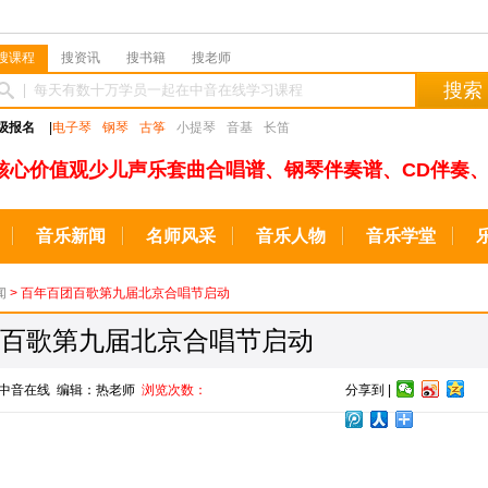
搜课程
搜资讯
搜书籍
搜老师
搜索
级报名
|
电子琴
钢琴
古筝
小提琴
音基
长笛
核心价值观少儿声乐套曲合唱谱、钢琴伴奏谱、CD伴奏、
音乐新闻
名师风采
音乐人物
音乐学堂
闻
> 百年百团百歌第九届北京合唱节启动
百歌第九届北京合唱节启动
来源：中音在线 编辑：热老师
浏览次数：
分享到 |