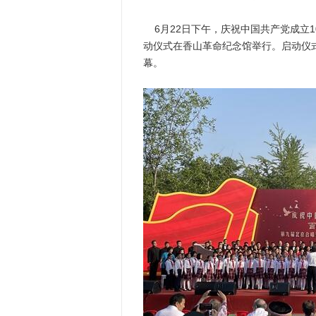
6月22日下午，庆祝中国共产党成立1
动仪式在香山革命纪念馆举行。启动仪式
幕。