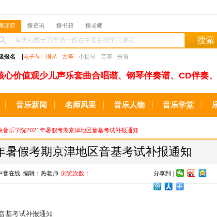
搜课程
搜资讯
搜书籍
搜老师
搜索
级报名
|
电子琴
钢琴
古筝
小提琴
音基
长笛
核心价值观少儿声乐套曲合唱谱、钢琴伴奏谱、CD伴奏、
音乐新闻
名师风采
音乐人物
音乐学堂
中央音乐学院2021年暑假考期京津地区音基考试补报通知
1年暑假考期京津地区音基考试补报通知
源：中音在线 编辑：热老师
浏览次数：
分享到 |
区音基考试补报通知