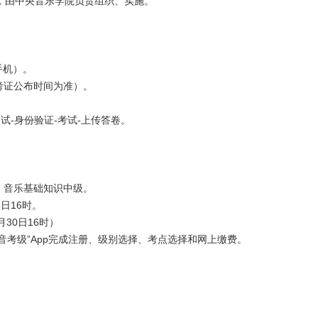
，由中央音乐学院负责组织、实施。
手机）。
准考证公布时间为准）。
测试-身份验证-考试-上传答卷。
、音乐基础知识中级。
4日16时。
月30日16时）
音考级”App完成注册、级别选择、考点选择和网上缴费。