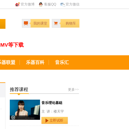
官方微博
客服QQ
官方微信
我的课堂
购物车
MV等下载
乐器联盟
乐器百科
音乐汇
推荐课程
更多>>
音乐理论基础
主 讲：楼天宇
立即试听