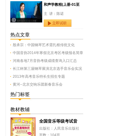
和声学教程(上册-01至
主 讲：陈诺
立即试听
热点文章
殷承宗：中国钢琴艺术需扎根传统文化
中国音协2014年寒假北京考区考级报名简章
河南各地7月音协考级成绩查询入口汇总
长江杯第三届钢琴展演北京选手音乐会实况
2013年高考音乐特长生招生专题
黄河--北京交响乐团新春音乐会
热门标签
教材教辅
全国音乐等级考试音
出版社：人民音乐出版社
页数：104页