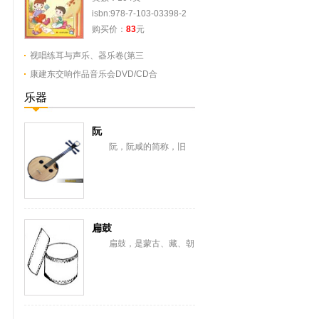
isbn:978-7-103-03398-2
购买价：
83
元
视唱练耳与声乐、器乐卷(第三
康建东交响作品音乐会DVD/CD合
乐器
阮
阮，阮咸的简称，旧
称“汉琵琶”，还有一意即长
颈琵琶，形似今之月琴，与
从龟兹传来的曲项琵...
扁鼓
扁鼓，是蒙古、藏、朝
鲜、满、纳西、彝、苗、汉
等族棰击膜鸣乐器。蒙古语
称恒格勒格。藏语...