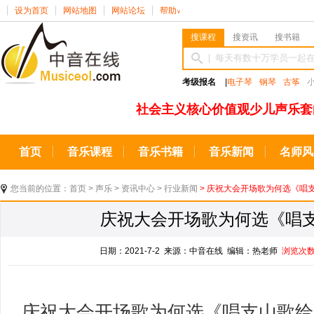
设为首页
网站地图
网站论坛
帮助
∨
搜课程
搜资讯
搜书籍
考级报名
|
电子琴
钢琴
古筝
社会主义核心价值观少儿声乐套
首页
音乐课程
音乐书籍
音乐新闻
名师风
您当前的位置：
首页
>
声乐
>
资讯中心
>
行业新闻
> 庆祝大会开场歌为何选《唱
庆祝大会开场歌为何选《唱
日期：2021-7-2 来源：中音在线 编辑：热老师
浏览次
庆祝大会开场歌为何选《唱支山歌给