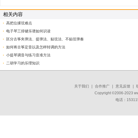
相关内容
高把位揉弦难点
电子琴三排键乐谱如何识读
区分古筝夹弹法、提弹法、贴弦法、不贴弦弹奏
如何将古筝定音以及怎样转调的方法
小提琴调音与练习音准方法
二胡学习的乐理知识
关于我们
|
合作推广
|
意见反馈
|
Copyright ©2006-2023 w
电话：15311