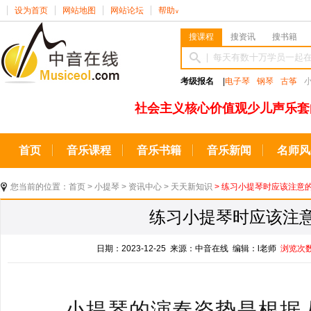
设为首页
网站地图
网站论坛
帮助
∨
搜课程
搜资讯
搜书籍
考级报名
|
电子琴
钢琴
古筝
社会主义核心价值观少儿声乐套
首页
音乐课程
音乐书籍
音乐新闻
名师风
您当前的位置：
首页
>
小提琴
>
资讯中心
>
天天新知识
> 练习小提琴时应该注意
练习小提琴时应该注
日期：2023-12-25 来源：中音在线 编辑：l老师
浏览次
小提琴的演奏姿势是根据人