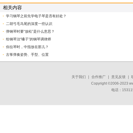
相关内容
学习钢琴之前先学电子琴是否有好处？
二胡弓毛马尾的深度一些认识
弹钢琴时要“放松”是什么意思？
给钢琴治“嗓子”的钢琴调律师
你拉琴时，中指放在那儿？
古筝弹奏姿势、手型、位置
关于我们
|
合作推广
|
意见反馈
|
Copyright ©2006-2023 w
电话：15311