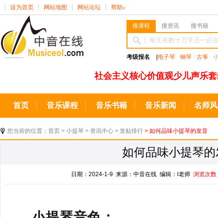
设为首页
网站地图
网站论坛
帮助
∨
搜课程
搜资讯
搜书籍
考级报名
|
电子琴
钢琴
古筝
社会主义核心价值观少儿声乐套
首页
音乐课程
音乐书籍
音乐新闻
名师风
您当前的位置：
首页
>
小提琴
>
资讯中心
>
发贴排行
> 如何品味小提琴的发音
如何品味小提琴的
日期：2024-1-9 来源：中音在线 编辑：l老师
浏览次数
小提琴音色：