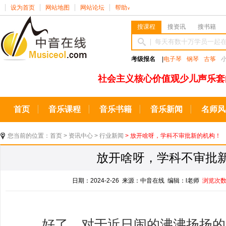
设为首页
网站地图
网站论坛
帮助
∨
搜课程
搜资讯
搜书籍
考级报名
|
电子琴
钢琴
古筝
社会主义核心价值观少儿声乐套
首页
音乐课程
音乐书籍
音乐新闻
名师风
您当前的位置：
首页
>
资讯中心
>
行业新闻
> 放开啥呀，学科不审批新的机构！
放开啥呀，学科不审批
日期：2024-2-26 来源：中音在线 编辑：l老师
浏览次
好了，对于近日闹的沸沸扬扬的“