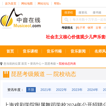
设为首页
网站地图
网站论坛
帮助
∨
搜课程
搜资讯
搜书籍
考级报名
|
电子琴
钢琴
古筝
社会主义核心价值观少儿声乐套
首页
音乐课程
音乐书籍
音乐新闻
名师风
您当前的位置:
首页
>
资讯中心
>
琵琶考级
>
院校动态列表
琵琶考级频道 — 院校动态
资讯年度：
不限
2021年
2022年
2023年
2024年
2
上海戏剧学院附属舞蹈学校2024年公开招聘