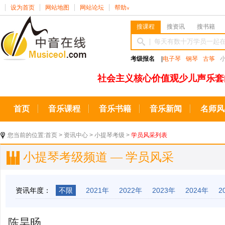
设为首页
网站地图
网站论坛
帮助
∨
搜课程
搜资讯
搜书籍
考级报名
|
电子琴
钢琴
古筝
社会主义核心价值观少儿声乐套
首页
音乐课程
音乐书籍
音乐新闻
名师风
您当前的位置:
首页
>
资讯中心
>
小提琴考级
>
学员风采列表
小提琴考级频道 — 学员风采
资讯年度：
不限
2021年
2022年
2023年
2024年
2
陈昊旸