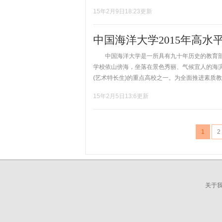
15年2月9日18:23更新
中国海洋大学2015年高水
中国海洋大学是一所具有九十年历史的教育部直属
学校依山傍海，坐落在景色秀丽、气候宜人的海
(艺术特长生)的重点高校之一。为全面推进素质教育
15年2月5日13:6更新
1
2
关于