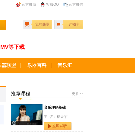
官方微博
客服QQ
官方微信
我的课堂
购物车
MV等下载
乐器联盟
乐器百科
音乐汇
推荐课程
更多>>
音乐理论基础
主 讲：楼天宇
立即试听