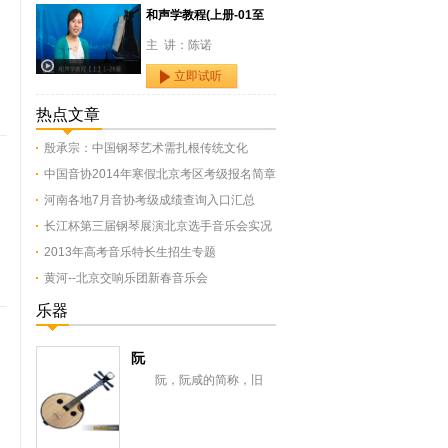
和声学教程(上册-01至
主 讲：陈诺
立即试听
热点文章
殷承宗：中国钢琴艺术需扎根传统文化
中国音协2014年寒假北京考区考级报名简章
河南各地7月音协考级成绩查询入口汇总
长江杯第三届钢琴展演北京选手音乐会实况
2013年高考音乐特长生招生专题
黄河--北京交响乐团新春音乐会
乐器
阮
阮，阮咸的简称，旧
称“汉琵琶”，还有一意即长
颈琵琶，形似今之月琴，与
从龟兹传来的曲项琵...