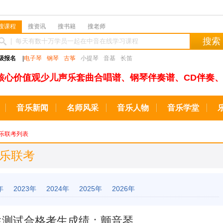
搜课程
搜资讯
搜书籍
搜老师
搜索
级报名
|
电子琴
钢琴
古筝
小提琴
音基
长笛
核心价值观少儿声乐套曲合唱谱、钢琴伴奏谱、CD伴奏、
音乐新闻
名师风采
音乐人物
音乐学堂
乐联考列表
音乐联考
年
2023年
2024年
2025年
2026年
优生测试合格考生成绩：颤音琴