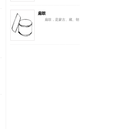
扁鼓
扁鼓，是蒙古、藏、朝
鲜、满、纳西、彝、苗、汉
等族棰击膜鸣乐器。蒙古语
称恒格勒格。藏语...