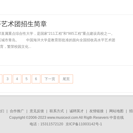
平艺术团招生简章
重点综合性大学，是国家“211工程”和“985工程”重点建设高校之一。
滨城市青岛。 中国海洋大学是教育部批准的面向全国招收高水平艺术团
，繁荣校园文化...
3
4
5
6
下一页
尾页
我们
|
合作推广
|
意见反馈
|
联系方式
|
诚聘英才
|
友情链接
|
网站地图
|
招
Copyright ©2006-2023 www.musiceol.com All Rigth Resevers 中音在线
电话：15311572120
京ICP备11003142号-1