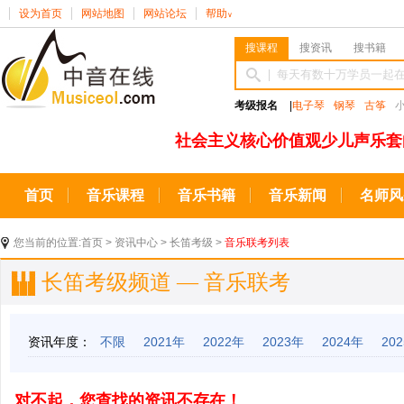
设为首页
网站地图
网站论坛
帮助
∨
搜课程
搜资讯
搜书籍
考级报名
|
电子琴
钢琴
古筝
社会主义核心价值观少儿声乐套
首页
音乐课程
音乐书籍
音乐新闻
名师风
您当前的位置:
首页
>
资讯中心
>
长笛考级
>
音乐联考列表
长笛考级频道 — 音乐联考
资讯年度：
不限
2021年
2022年
2023年
2024年
20
对不起，您查找的资讯不存在！