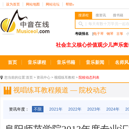
设为首页
网站地图
网站论坛
帮助
∨
搜课程
搜资讯
搜书籍
考级报名
|
电子琴
钢琴
古筝
社会主义核心价值观少儿声乐套
首页
音乐课程
音乐书籍
音乐新闻
名师风
您当前的位置:
首页
>
资讯中心
>
视唱练耳教程
>
院校动态列表
视唱练耳教程频道 — 院校动态
资讯年度：
不限
2021年
2022年
2023年
2024年
2