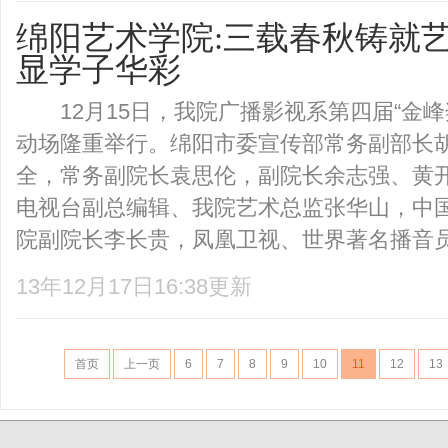
绵阳艺术学院:三载春秋铸就
显学子华彩
12月15日，我院广播影视系第四届“金峰
动场隆重举行。绵阳市委宣传部常务副部长
全，常务副院长袁思伦，副院长余志强、黄
电视台副总编辑、我院艺术总监张华山，中
院副院长李长贵，凤凰卫视、世界著名播音员张
13年12月17日16:38更新
首页
上一页
6
7
8
9
10
11
12
13