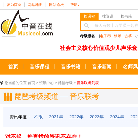
设为首页
网站地图
网站论坛
帮助
∨
搜课程
搜资讯
搜书籍
考级报名
|
电子琴
钢琴
古筝
社会主义核心价值观少儿声乐套
首页
音乐课程
音乐书籍
音乐新闻
名师风
您当前的位置:
首页
>
资讯中心
>
琵琶考级
>
音乐联考列表
琵琶考级频道 — 音乐联考
资讯年度：
不限
2021年
2022年
2023年
2024年
20
对不起，您查找的资讯不存在！