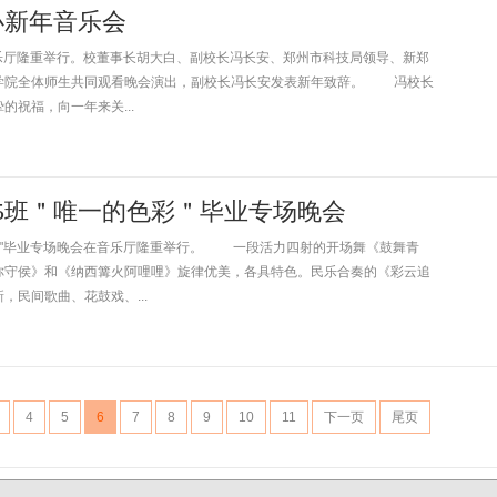
办新年音乐会
乐厅隆重举行。校董事长胡大白、副校长冯长安、郑州市科技局领导、新郑
学院全体师生共同观看晚会演出，副校长冯长安发表新年致辞。 冯校长
祝福，向一年来关...
05班＂唯一的色彩＂毕业专场晚会
色彩"毕业专场晚会在音乐厅隆重举行。 一段活力四射的开场舞《鼓舞青
你守侯》和《纳西篝火阿哩哩》旋律优美，各具特色。民乐合奏的《彩云追
民间歌曲、花鼓戏、...
4
5
6
7
8
9
10
11
下一页
尾页