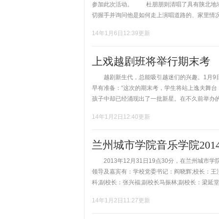
参加此次活动。 杜朋朋则清唱了具有陕北地域
切握手并询问他是如何走上演唱道路的、家里情况，
14年1月6日12:39更新
上戏越剧班将举行期末考
越剧新生代，总能吸引越迷们的兴趣。1月9日
早有准备：“这次的期末考，学生将站上逸夫舞
孩子中却已经涌现出了一批新星。在不久前举办的越
14年1月2日12:40更新
兰州城市学院音乐学院20
2013年12月31日19点30分，在兰州城市
领导及嘉宾有：学校党委书记：阎晓辉;校长：王
科;副校长：张兴福;副校长马振林;副校长：梁延堂;
14年1月2日11:27更新