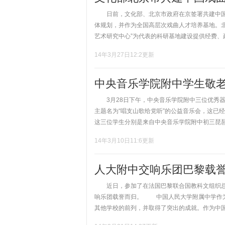
日前，文化部、北京市政府在京签署共建中国戏
体规划，并作为全国高层次戏曲人才培养基地。
艺术研究中心”为代表的科研基地建设提供经费、政
14年3月27日12:2更新
中央音乐学院附中学生敬
3月28日下午，中央音乐学院附中三位优秀器
主题名为“唱支山歌给党听”的公益音乐会，这
这三位学生分别是来自中央音乐学院附中初三琵琶专
14年3月10日11:6更新
人大附中交响乐团巴黎载
近日，参加了在法国巴黎联合国教科文组织总部
响乐团载誉而归。 中国人民大学附属中学作为
其他学校的前列，并取得了突出的成就。作为中国人