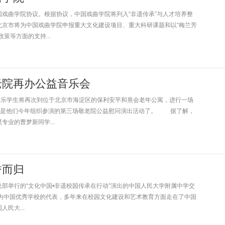
曲学院协议。根据协议，中国戏曲学院将列入“非遗传承”与人才培养整
北京市将为中国戏曲学院申报重大文化建设项目、重大科研课题和以“梅兰芳
策等方面的支持...
老院再办公益音乐会
乐学生将再次到位于北京市海淀区的保利安平和熹会老年公寓，进行一场
已经是他们今年组织参演的第三场敬老院公益慰问演出活动了。 据了解，
业的曹梦新同学...
誉而归
举行的“文化中国•非遗校园传承在行动”演出的中国人民大学附属中学交
中国优秀学校的代表，多年来在校园文化建设和艺术教育方面走在了中国
民大...