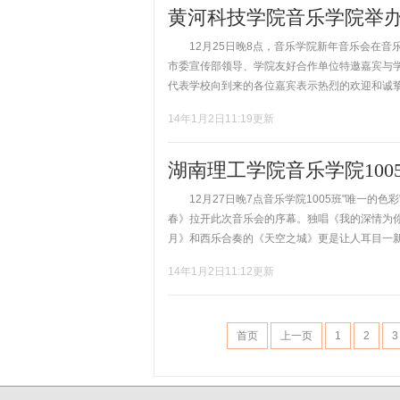
黄河科技学院音乐学院举
12月25日晚8点，音乐学院新年音乐会在音
市委宣传部领导、学院友好合作单位特邀嘉宾与
代表学校向到来的各位嘉宾表示热烈的欢迎和诚挚的
14年1月2日11:19更新
湖南理工学院音乐学院10
12月27日晚7点音乐学院1005班"唯一的
春》拉开此次音乐会的序幕。独唱《我的深情为
月》和西乐合奏的《天空之城》更是让人耳目一新，
14年1月2日11:12更新
首页
上一页
1
2
3