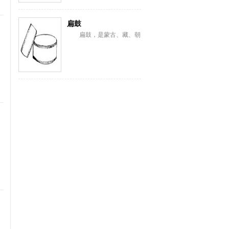
扁鼓
扁鼓，是蒙古、藏、朝
鲜、满、纳西、彝、苗、汉
等族棰击膜鸣乐器。蒙古语
称恒格勒格。藏语...