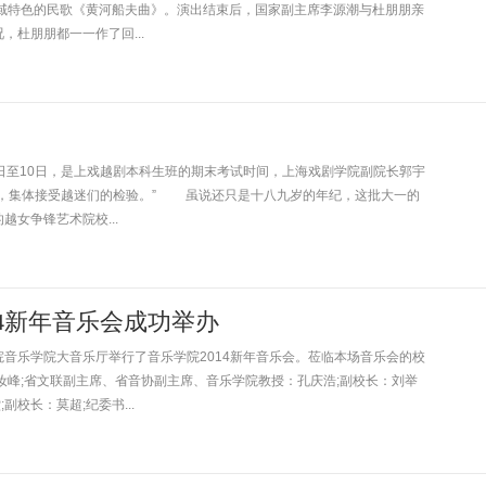
特色的民歌《黄河船夫曲》。演出结束后，国家副主席李源潮与杜朋朋亲
杜朋朋都一一作了回...
至10日，是上戏越剧本科生班的期末考试时间，上海戏剧学院副院长郭宇
台，集体接受越迷们的检验。” 虽说还只是十八九岁的年纪，这批大一的
女争锋艺术院校...
14新年音乐会成功举办
学院音乐学院大音乐厅举行了音乐学院2014新年音乐会。莅临本场音乐会的校
汝峰;省文联副主席、省音协副主席、音乐学院教授：孔庆浩;副校长：刘举
副校长：莫超;纪委书...