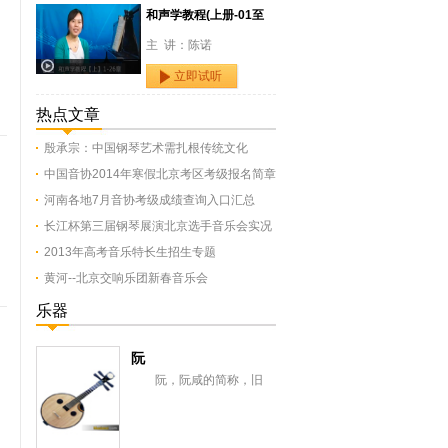
和声学教程(上册-01至
主 讲：陈诺
立即试听
热点文章
殷承宗：中国钢琴艺术需扎根传统文化
中国音协2014年寒假北京考区考级报名简章
河南各地7月音协考级成绩查询入口汇总
长江杯第三届钢琴展演北京选手音乐会实况
2013年高考音乐特长生招生专题
黄河--北京交响乐团新春音乐会
乐器
阮
阮，阮咸的简称，旧
称“汉琵琶”，还有一意即长
颈琵琶，形似今之月琴，与
从龟兹传来的曲项琵...