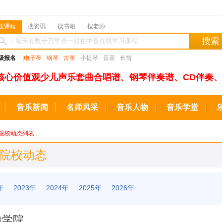
搜课程
搜资讯
搜书籍
搜老师
搜索
级报名
|
电子琴
钢琴
古筝
小提琴
音基
长笛
核心价值观少儿声乐套曲合唱谱、钢琴伴奏谱、CD伴奏、
音乐新闻
名师风采
音乐人物
音乐学堂
院校动态列表
 院校动态
年
2023年
2024年
2025年
2026年
曲学院