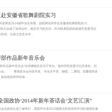
生赴安徽省歌舞剧院实习
河老师送2014届毕业生张蕾、赵阳两名同学赴安徽省歌舞剧院实习。
，双方达成了加强合作，相互学习的共识。作为联系院部的校领导党委书记
排。出发之前音乐学...
声部作品新年音乐会
多声部作品新年音乐会”在琅琊校区音乐厅举办。滁州学院党委书记庆承松、纪
乐会。 整场音乐会内容丰富、专业水平高，独唱、二重唱、四重唱等多
自然的和声织体...
国政协‘2014年新年茶话会’文艺汇演”
茶话会在政协礼堂三楼举行，我院声乐系2013级陕北民歌班的学员杜朋朋应邀