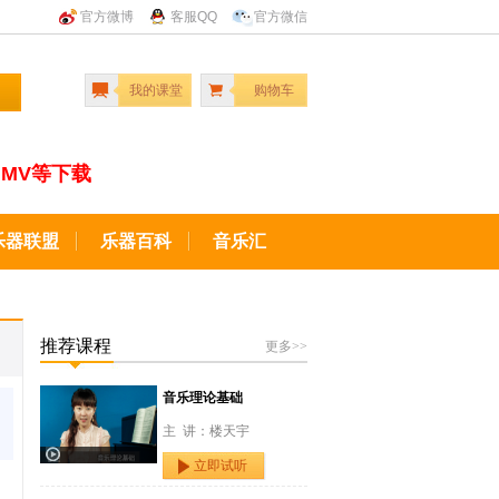
官方微博
客服QQ
官方微信
我的课堂
购物车
MV等下载
乐器联盟
乐器百科
音乐汇
推荐课程
更多>>
音乐理论基础
主 讲：楼天宇
立即试听