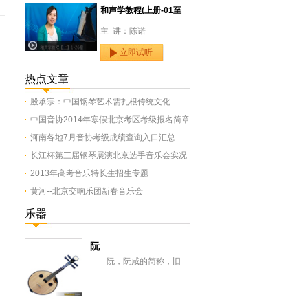
和声学教程(上册-01至
主 讲：陈诺
立即试听
热点文章
殷承宗：中国钢琴艺术需扎根传统文化
中国音协2014年寒假北京考区考级报名简章
河南各地7月音协考级成绩查询入口汇总
长江杯第三届钢琴展演北京选手音乐会实况
2013年高考音乐特长生招生专题
黄河--北京交响乐团新春音乐会
乐器
阮
阮，阮咸的简称，旧
称“汉琵琶”，还有一意即长
颈琵琶，形似今之月琴，与
从龟兹传来的曲项琵...