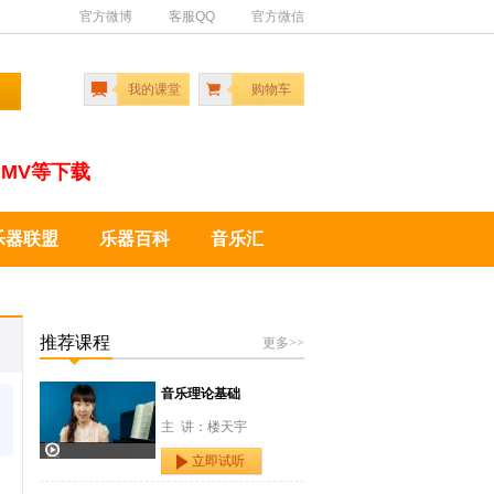
官方微博
客服QQ
官方微信
我的课堂
购物车
MV等下载
乐器联盟
乐器百科
音乐汇
推荐课程
更多>>
音乐理论基础
主 讲：楼天宇
立即试听