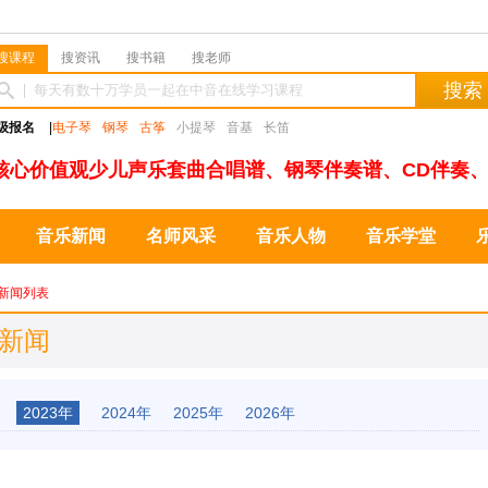
搜课程
搜资讯
搜书籍
搜老师
搜索
级报名
|
电子琴
钢琴
古筝
小提琴
音基
长笛
核心价值观少儿声乐套曲合唱谱、钢琴伴奏谱、CD伴奏、
音乐新闻
名师风采
音乐人物
音乐学堂
新闻列表
业新闻
2023年
2024年
2025年
2026年