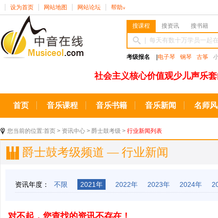
设为首页
网站地图
网站论坛
帮助
∨
搜课程
搜资讯
搜书籍
考级报名
|
电子琴
钢琴
古筝
社会主义核心价值观少儿声乐套
首页
音乐课程
音乐书籍
音乐新闻
名师风
您当前的位置:
首页
>
资讯中心
>
爵士鼓考级
>
行业新闻列表
爵士鼓考级频道 — 行业新闻
资讯年度：
不限
2021年
2022年
2023年
2024年
2
对不起，您查找的资讯不存在！