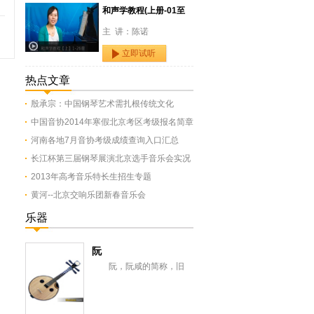
和声学教程(上册-01至
主 讲：陈诺
立即试听
热点文章
殷承宗：中国钢琴艺术需扎根传统文化
中国音协2014年寒假北京考区考级报名简章
河南各地7月音协考级成绩查询入口汇总
长江杯第三届钢琴展演北京选手音乐会实况
2013年高考音乐特长生招生专题
黄河--北京交响乐团新春音乐会
乐器
阮
阮，阮咸的简称，旧
称“汉琵琶”，还有一意即长
颈琵琶，形似今之月琴，与
从龟兹传来的曲项琵...