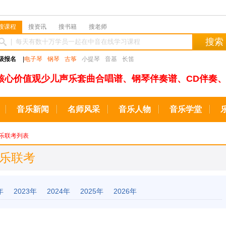
搜课程
搜资讯
搜书籍
搜老师
搜索
级报名
|
电子琴
钢琴
古筝
小提琴
音基
长笛
核心价值观少儿声乐套曲合唱谱、钢琴伴奏谱、CD伴奏、
音乐新闻
名师风采
音乐人物
音乐学堂
乐联考列表
音乐联考
年
2023年
2024年
2025年
2026年