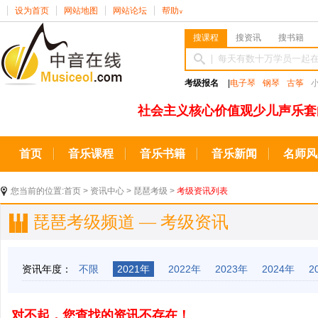
设为首页
网站地图
网站论坛
帮助
∨
搜课程
搜资讯
搜书籍
考级报名
|
电子琴
钢琴
古筝
社会主义核心价值观少儿声乐套
首页
音乐课程
音乐书籍
音乐新闻
名师风
您当前的位置:
首页
>
资讯中心
>
琵琶考级
>
考级资讯列表
琵琶考级频道 — 考级资讯
资讯年度：
不限
2021年
2022年
2023年
2024年
2
对不起，您查找的资讯不存在！