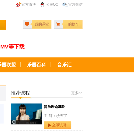
官方微博
客服QQ
官方微信
我的课堂
购物车
MV等下载
乐器联盟
乐器百科
音乐汇
推荐课程
更多>>
音乐理论基础
主 讲：楼天宇
立即试听