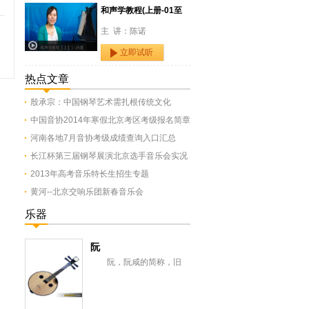
和声学教程(上册-01至
主 讲：陈诺
立即试听
热点文章
殷承宗：中国钢琴艺术需扎根传统文化
中国音协2014年寒假北京考区考级报名简章
河南各地7月音协考级成绩查询入口汇总
长江杯第三届钢琴展演北京选手音乐会实况
2013年高考音乐特长生招生专题
黄河--北京交响乐团新春音乐会
乐器
阮
阮，阮咸的简称，旧
称“汉琵琶”，还有一意即长
颈琵琶，形似今之月琴，与
从龟兹传来的曲项琵...