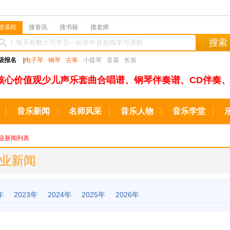
搜课程
搜资讯
搜书籍
搜老师
搜索
级报名
|
电子琴
钢琴
古筝
小提琴
音基
长笛
核心价值观少儿声乐套曲合唱谱、钢琴伴奏谱、CD伴奏、
音乐新闻
名师风采
音乐人物
音乐学堂
业新闻列表
行业新闻
年
2023年
2024年
2025年
2026年