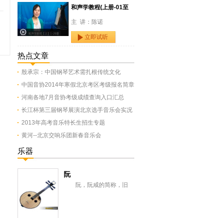
和声学教程(上册-01至
主 讲：陈诺
立即试听
热点文章
殷承宗：中国钢琴艺术需扎根传统文化
中国音协2014年寒假北京考区考级报名简章
河南各地7月音协考级成绩查询入口汇总
长江杯第三届钢琴展演北京选手音乐会实况
2013年高考音乐特长生招生专题
黄河--北京交响乐团新春音乐会
乐器
阮
阮，阮咸的简称，旧
称“汉琵琶”，还有一意即长
颈琵琶，形似今之月琴，与
从龟兹传来的曲项琵...