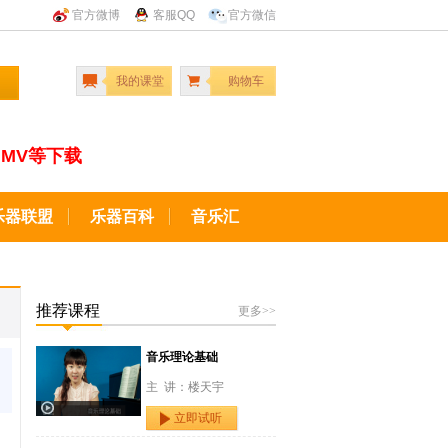
官方微博
客服QQ
官方微信
我的课堂
购物车
MV等下载
乐器联盟
乐器百科
音乐汇
推荐课程
更多>>
音乐理论基础
主 讲：楼天宇
立即试听