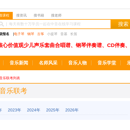
搜课程
搜资讯
搜书籍
搜老师
搜索
级报名
|
电子琴
钢琴
古筝
小提琴
音基
长笛
核心价值观少儿声乐套曲合唱谱、钢琴伴奏谱、CD伴奏、
音乐新闻
名师风采
音乐人物
音乐学堂
音乐联考列表
 音乐联考
年
2023年
2024年
2025年
2026年