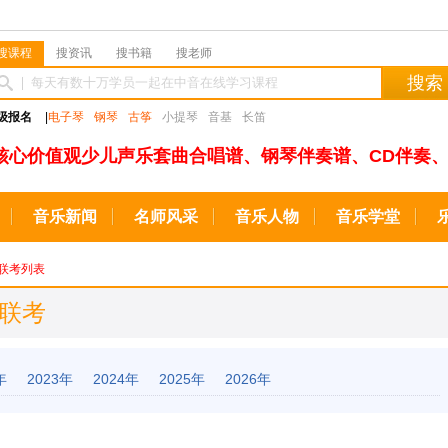
搜课程
搜资讯
搜书籍
搜老师
搜索
级报名
|
电子琴
钢琴
古筝
小提琴
音基
长笛
核心价值观少儿声乐套曲合唱谱、钢琴伴奏谱、CD伴奏、
音乐新闻
名师风采
音乐人物
音乐学堂
联考列表
乐联考
年
2023年
2024年
2025年
2026年