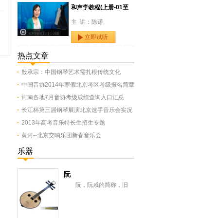
和声学教程(上册-01至
主 讲：陈诺
立即试听
热点文章
殷承宗：中国钢琴艺术需扎根传统文化
中国音协2014年寒假北京考区考级报名简章
河南各地7月音协考级成绩查询入口汇总
长江杯第三届钢琴展演北京选手音乐会实况
2013年高考音乐特长生招生专题
黄河--北京交响乐团新春音乐会
乐器
阮
阮，阮咸的简称，旧
称“汉琵琶”，还有一意即长
颈琵琶，形似今之月琴，与
从龟兹传来的曲项琵...