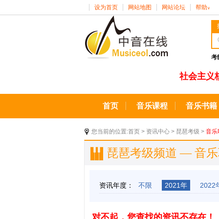
设为首页
网站地图
网站论坛
帮助
∨
考
社会主义
首页
音乐课程
音乐书籍
您当前的位置:
首页
>
资讯中心
>
琵琶考级
>
音乐
琵琶考级频道 — 音
资讯年度：
不限
2021年
2022
对不起，您查找的资讯不存在！