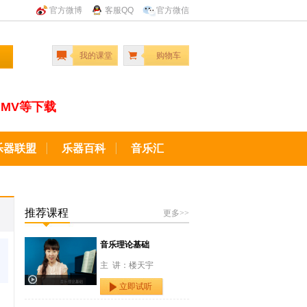
官方微博
客服QQ
官方微信
我的课堂
购物车
MV等下载
乐器联盟
乐器百科
音乐汇
推荐课程
更多>>
音乐理论基础
主 讲：楼天宇
立即试听