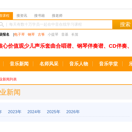
搜课程
搜资讯
搜书籍
搜老师
搜索
级报名
|
电子琴
钢琴
古筝
小提琴
音基
长笛
核心价值观少儿声乐套曲合唱谱、钢琴伴奏谱、CD伴奏、
音乐新闻
名师风采
音乐人物
音乐学堂
业新闻列表
行业新闻
年
2023年
2024年
2025年
2026年