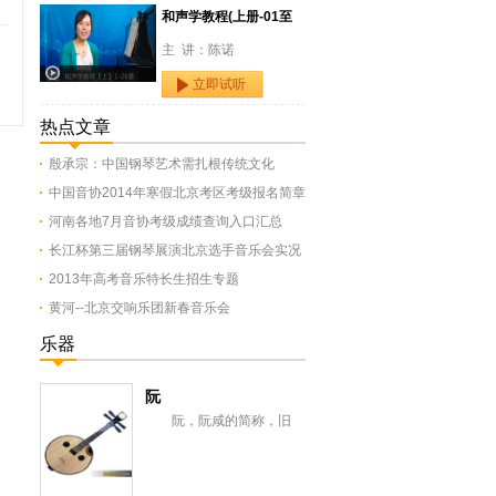
和声学教程(上册-01至
主 讲：陈诺
立即试听
热点文章
殷承宗：中国钢琴艺术需扎根传统文化
中国音协2014年寒假北京考区考级报名简章
河南各地7月音协考级成绩查询入口汇总
长江杯第三届钢琴展演北京选手音乐会实况
2013年高考音乐特长生招生专题
黄河--北京交响乐团新春音乐会
乐器
阮
阮，阮咸的简称，旧
称“汉琵琶”，还有一意即长
颈琵琶，形似今之月琴，与
从龟兹传来的曲项琵...