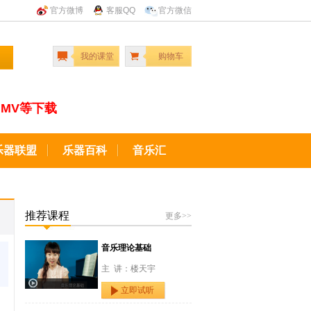
官方微博
客服QQ
官方微信
我的课堂
购物车
MV等下载
乐器联盟
乐器百科
音乐汇
推荐课程
更多>>
音乐理论基础
主 讲：楼天宇
立即试听