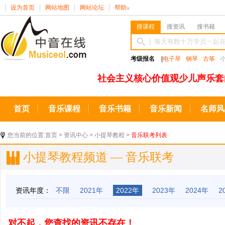
设为首页
网站地图
网站论坛
帮助
∨
搜课程
搜资讯
搜书籍
考级报名
|
电子琴
钢琴
古筝
社会主义核心价值观少儿声乐套
首页
音乐课程
音乐书籍
音乐新闻
名师风
您当前的位置:
首页
>
资讯中心
>
小提琴教程
>
音乐联考列表
小提琴教程频道 — 音乐联考
资讯年度：
不限
2021年
2022年
2023年
2024年
2
对不起，您查找的资讯不存在！