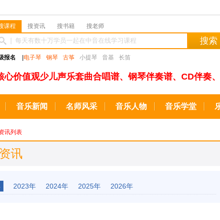
搜课程
搜资讯
搜书籍
搜老师
搜索
级报名
|
电子琴
钢琴
古筝
小提琴
音基
长笛
核心价值观少儿声乐套曲合唱谱、钢琴伴奏谱、CD伴奏、
音乐新闻
名师风采
音乐人物
音乐学堂
资讯列表
级资讯
年
2023年
2024年
2025年
2026年