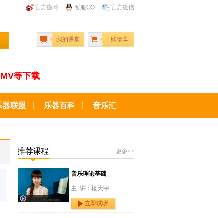
官方微博
客服QQ
官方微信
我的课堂
购物车
MV等下载
乐器联盟
乐器百科
音乐汇
推荐课程
更多>>
音乐理论基础
主 讲：楼天宇
立即试听