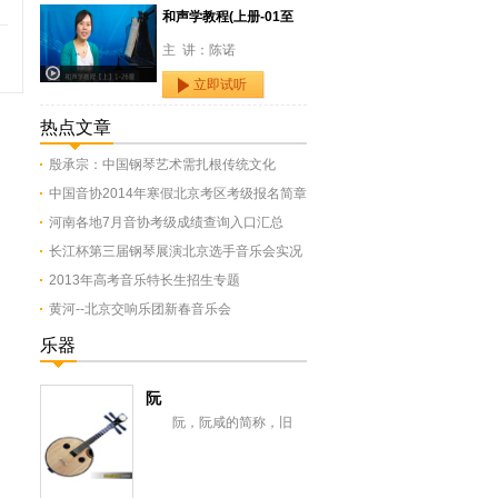
和声学教程(上册-01至
主 讲：陈诺
立即试听
热点文章
殷承宗：中国钢琴艺术需扎根传统文化
中国音协2014年寒假北京考区考级报名简章
河南各地7月音协考级成绩查询入口汇总
长江杯第三届钢琴展演北京选手音乐会实况
2013年高考音乐特长生招生专题
黄河--北京交响乐团新春音乐会
乐器
阮
阮，阮咸的简称，旧
称“汉琵琶”，还有一意即长
颈琵琶，形似今之月琴，与
从龟兹传来的曲项琵...