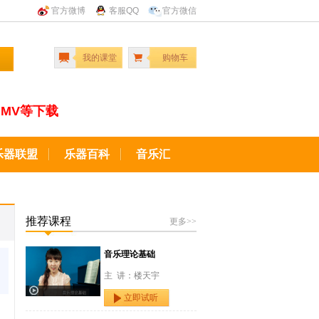
官方微博
客服QQ
官方微信
我的课堂
购物车
MV等下载
乐器联盟
乐器百科
音乐汇
推荐课程
更多>>
音乐理论基础
主 讲：楼天宇
立即试听