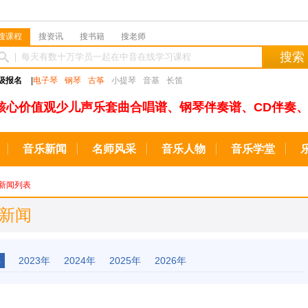
搜课程
搜资讯
搜书籍
搜老师
搜索
级报名
|
电子琴
钢琴
古筝
小提琴
音基
长笛
核心价值观少儿声乐套曲合唱谱、钢琴伴奏谱、CD伴奏、
音乐新闻
名师风采
音乐人物
音乐学堂
新闻列表
业新闻
年
2023年
2024年
2025年
2026年