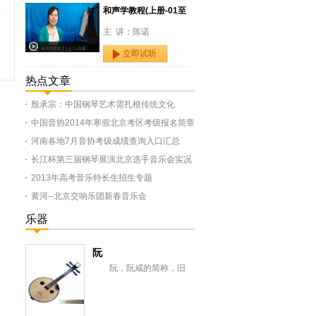
和声学教程(上册-01至
主 讲：陈诺
立即试听
热点文章
殷承宗：中国钢琴艺术需扎根传统文化
中国音协2014年寒假北京考区考级报名简章
河南各地7月音协考级成绩查询入口汇总
长江杯第三届钢琴展演北京选手音乐会实况
2013年高考音乐特长生招生专题
黄河--北京交响乐团新春音乐会
乐器
阮
阮，阮咸的简称，旧
称“汉琵琶”，还有一意即长
颈琵琶，形似今之月琴，与
从龟兹传来的曲项琵...