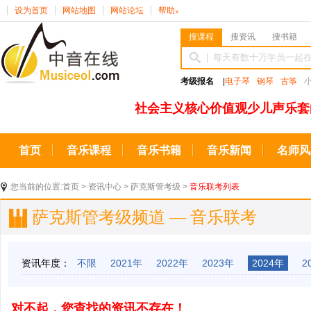
设为首页
网站地图
网站论坛
帮助
∨
搜课程
搜资讯
搜书籍
考级报名
|
电子琴
钢琴
古筝
社会主义核心价值观少儿声乐套
首页
音乐课程
音乐书籍
音乐新闻
名师风
您当前的位置:
首页
>
资讯中心
>
萨克斯管考级
>
音乐联考列表
萨克斯管考级频道 — 音乐联考
资讯年度：
不限
2021年
2022年
2023年
2024年
2
对不起，您查找的资讯不存在！