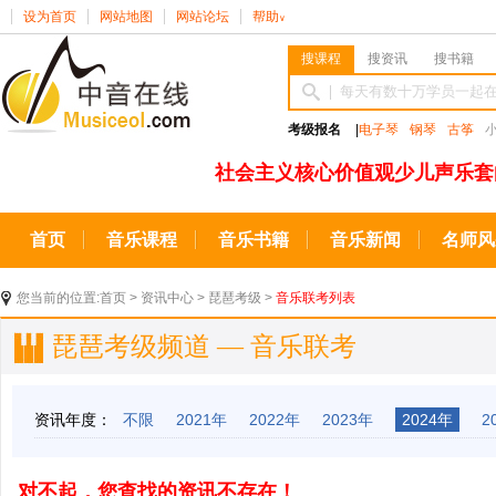
设为首页
网站地图
网站论坛
帮助
∨
搜课程
搜资讯
搜书籍
考级报名
|
电子琴
钢琴
古筝
社会主义核心价值观少儿声乐套
首页
音乐课程
音乐书籍
音乐新闻
名师风
您当前的位置:
首页
>
资讯中心
>
琵琶考级
>
音乐联考列表
琵琶考级频道 — 音乐联考
资讯年度：
不限
2021年
2022年
2023年
2024年
2
对不起，您查找的资讯不存在！