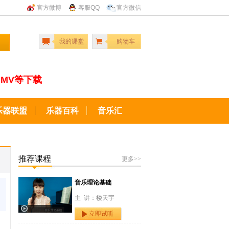
官方微博
客服QQ
官方微信
我的课堂
购物车
MV等下载
乐器联盟
乐器百科
音乐汇
推荐课程
更多>>
音乐理论基础
主 讲：楼天宇
立即试听