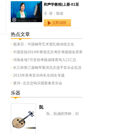
和声学教程(上册-01至
主 讲：陈诺
立即试听
热点文章
殷承宗：中国钢琴艺术需扎根传统文化
中国音协2014年寒假北京考区考级报名简章
河南各地7月音协考级成绩查询入口汇总
长江杯第三届钢琴展演北京选手音乐会实况
2013年高考音乐特长生招生专题
黄河--北京交响乐团新春音乐会
乐器
阮
阮，阮咸的简称，旧
称“汉琵琶”，还有一意即长
颈琵琶，形似今之月琴，与
从龟兹传来的曲项琵...