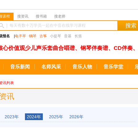
搜课程
搜资讯
搜书籍
搜老师
搜索
级报名
|
电子琴
钢琴
古筝
小提琴
音基
长笛
核心价值观少儿声乐套曲合唱谱、钢琴伴奏谱、CD伴奏、
音乐新闻
名师风采
音乐人物
音乐学堂
资讯列表
级资讯
2023年
2024年
2025年
2026年