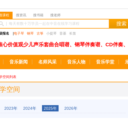
搜课程
搜资讯
搜书籍
搜老师
搜索
级报名
|
电子琴
钢琴
古筝
小提琴
音基
长笛
核心价值观少儿声乐套曲合唱谱、钢琴伴奏谱、CD伴奏、
音乐新闻
名师风采
音乐人物
音乐学堂
学空间列表
教学空间
2023年
2024年
2025年
2026年