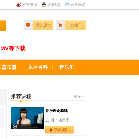
官方微博
客服QQ
官方微信
我的课堂
购物车
MV等下载
乐器联盟
乐器百科
音乐汇
推荐课程
更多>>
音乐理论基础
主 讲：楼天宇
立即试听