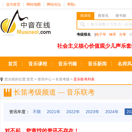
设为首页
网站地图
网站论坛
帮助
∨
搜课程
搜资讯
搜书籍
考级报名
|
电子琴
钢琴
古筝
社会主义核心价值观少儿声乐套
首页
音乐课程
音乐书籍
音乐新闻
名师风
您当前的位置:
首页
>
资讯中心
>
长笛考级
>
音乐联考列表
长笛考级频道 — 音乐联考
资讯年度：
不限
2021年
2022年
2023年
2024年
20
对不起，您查找的资讯不存在！