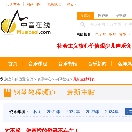
设为首页
网站地图
网站论坛
帮助
∨
搜课程
搜资讯
搜书籍
考级报名
|
电子琴
钢琴
古筝
社会主义核心价值观少儿声乐套
首页
音乐课程
音乐书籍
音乐新闻
名师风
您当前的位置:
首页
>
资讯中心
>
钢琴教程
>
最新主贴列表
钢琴教程频道 — 最新主贴
资讯年度：
不限
2021年
2022年
2023年
2024年
20
对不起，您查找的资讯不存在！