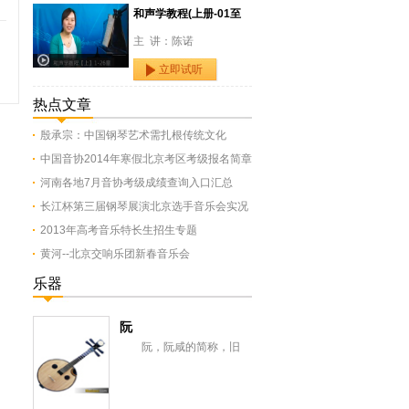
和声学教程(上册-01至
主 讲：陈诺
立即试听
热点文章
殷承宗：中国钢琴艺术需扎根传统文化
中国音协2014年寒假北京考区考级报名简章
河南各地7月音协考级成绩查询入口汇总
长江杯第三届钢琴展演北京选手音乐会实况
2013年高考音乐特长生招生专题
黄河--北京交响乐团新春音乐会
乐器
阮
阮，阮咸的简称，旧
称“汉琵琶”，还有一意即长
颈琵琶，形似今之月琴，与
从龟兹传来的曲项琵...