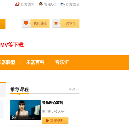
官方微博
客服QQ
官方微信
我的课堂
购物车
MV等下载
乐器联盟
乐器百科
音乐汇
推荐课程
更多>>
音乐理论基础
主 讲：楼天宇
立即试听