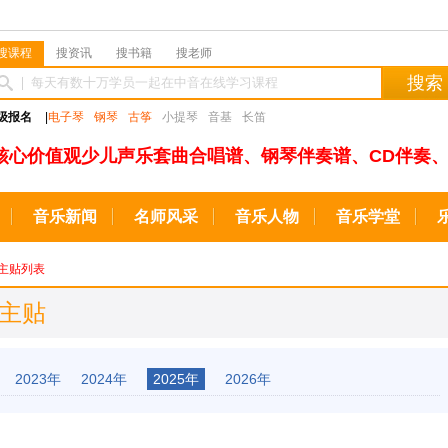
搜课程
搜资讯
搜书籍
搜老师
搜索
级报名
|
电子琴
钢琴
古筝
小提琴
音基
长笛
核心价值观少儿声乐套曲合唱谱、钢琴伴奏谱、CD伴奏、
音乐新闻
名师风采
音乐人物
音乐学堂
主贴列表
新主贴
2023年
2024年
2025年
2026年