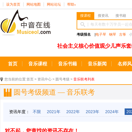
设为首页
网站地图
网站论坛
帮助
∨
搜课程
搜资讯
搜书籍
考级报名
|
电子琴
钢琴
古筝
社会主义核心价值观少儿声乐套
首页
音乐课程
音乐书籍
音乐新闻
名师风
您当前的位置:
首页
>
资讯中心
>
圆号考级
>
音乐联考列表
圆号考级频道 — 音乐联考
资讯年度：
不限
2021年
2022年
2023年
2024年
20
对不起，您查找的资讯不存在！