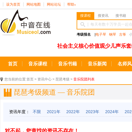
设为首页
网站地图
网站论坛
帮助
∨
搜课程
搜资讯
搜书籍
考级报名
|
电子琴
钢琴
古筝
社会主义核心价值观少儿声乐套
首页
音乐课程
音乐书籍
音乐新闻
名师风
您当前的位置:
首页
>
资讯中心
>
琵琶考级
>
音乐院团列表
琵琶考级频道 — 音乐院团
资讯年度：
不限
2021年
2022年
2023年
2024年
20
对不起，您查找的资讯不存在！