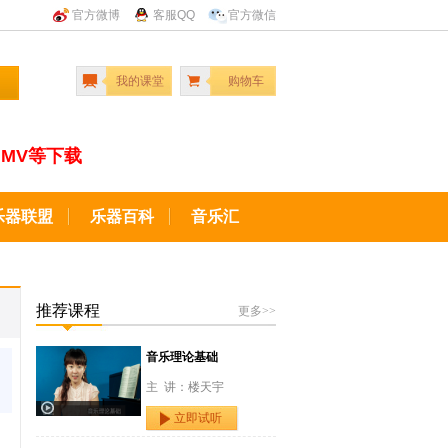
官方微博
客服QQ
官方微信
我的课堂
购物车
MV等下载
乐器联盟
乐器百科
音乐汇
推荐课程
更多>>
音乐理论基础
主 讲：楼天宇
立即试听