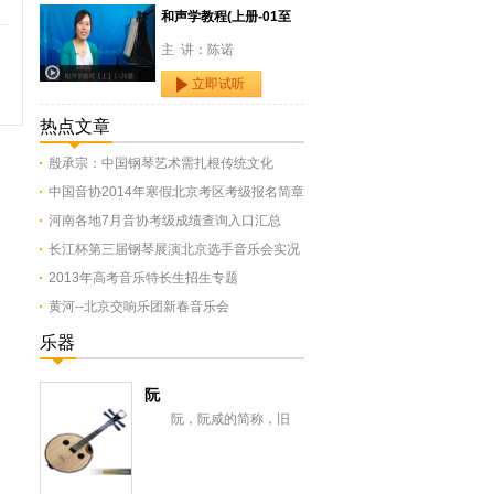
和声学教程(上册-01至
主 讲：陈诺
立即试听
热点文章
殷承宗：中国钢琴艺术需扎根传统文化
中国音协2014年寒假北京考区考级报名简章
河南各地7月音协考级成绩查询入口汇总
长江杯第三届钢琴展演北京选手音乐会实况
2013年高考音乐特长生招生专题
黄河--北京交响乐团新春音乐会
乐器
阮
阮，阮咸的简称，旧
称“汉琵琶”，还有一意即长
颈琵琶，形似今之月琴，与
从龟兹传来的曲项琵...