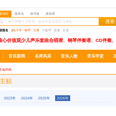
搜课程
搜资讯
搜书籍
搜老师
搜索
级报名
|
电子琴
钢琴
古筝
小提琴
音基
长笛
核心价值观少儿声乐套曲合唱谱、钢琴伴奏谱、CD伴奏、
音乐新闻
名师风采
音乐人物
音乐学堂
主贴列表
新主贴
2023年
2024年
2025年
2026年