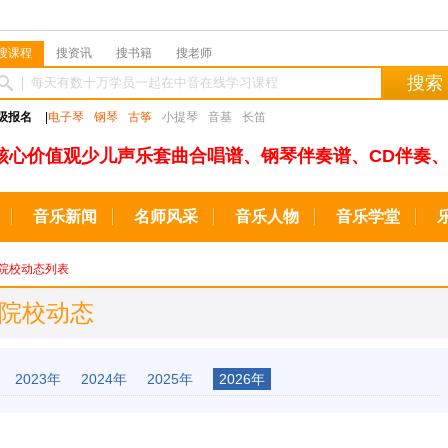
搜课程
搜资讯
搜书籍
搜老师
搜索
级报名
|
电子琴
钢琴
古筝
小提琴
音基
长笛
核心价值观少儿声乐套曲合唱谱、钢琴伴奏谱、CD伴奏、
音乐新闻
名师风采
音乐人物
音乐学堂
院校动态列表
 院校动态
2023年
2024年
2025年
2026年