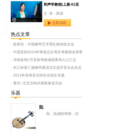
和声学教程(上册-01至
主 讲：陈诺
立即试听
热点文章
殷承宗：中国钢琴艺术需扎根传统文化
中国音协2014年寒假北京考区考级报名简章
河南各地7月音协考级成绩查询入口汇总
长江杯第三届钢琴展演北京选手音乐会实况
2013年高考音乐特长生招生专题
黄河--北京交响乐团新春音乐会
乐器
阮
阮，阮咸的简称，旧
称“汉琵琶”，还有一意即长
颈琵琶，形似今之月琴，与
从龟兹传来的曲项琵...