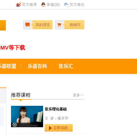
官方微博
客服QQ
官方微信
我的课堂
购物车
MV等下载
乐器联盟
乐器百科
音乐汇
推荐课程
更多>>
音乐理论基础
主 讲：楼天宇
立即试听