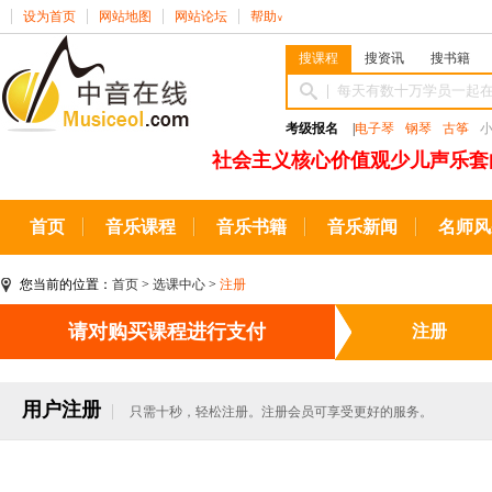
设为首页
网站地图
网站论坛
帮助
∨
搜课程
搜资讯
搜书籍
考级报名
|
电子琴
钢琴
古筝
社会主义核心价值观少儿声乐套
首页
音乐课程
音乐书籍
音乐新闻
名师风
您当前的位置：
首页
>
选课中心
>
注册
请对购买课程进行支付
注册
用户注册
只需十秒，轻松注册。注册会员可享受更好的服务。