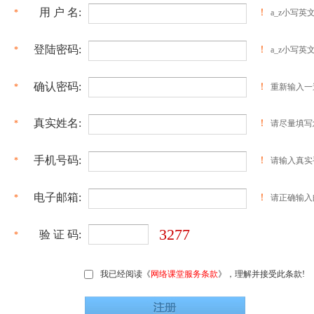
用 户 名:
！
*
a_z小写英
登陆密码:
！
*
a_z小写英
确认密码:
！
*
重新输入一
真实姓名:
！
*
请尽量填写
手机号码:
！
*
请输入真实
电子邮箱:
！
*
请正确输入
3277
验 证 码:
*
我已经阅读《
网络课堂服务条款
》，理解并接受此条款!