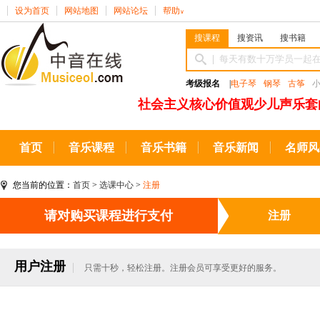
设为首页
网站地图
网站论坛
帮助
∨
搜课程
搜资讯
搜书籍
考级报名
|
电子琴
钢琴
古筝
社会主义核心价值观少儿声乐套
首页
音乐课程
音乐书籍
音乐新闻
名师风
您当前的位置：
首页
>
选课中心
>
注册
请对购买课程进行支付
注册
用户注册
只需十秒，轻松注册。注册会员可享受更好的服务。