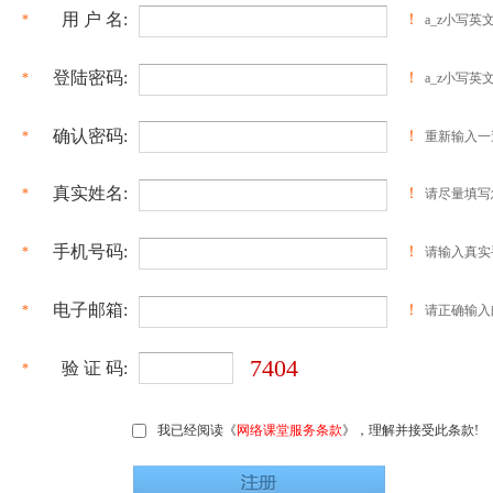
用 户 名:
！
*
a_z小写英
登陆密码:
！
*
a_z小写英
确认密码:
！
*
重新输入一
真实姓名:
！
*
请尽量填写
手机号码:
！
*
请输入真实
电子邮箱:
！
*
请正确输入
7404
验 证 码:
*
我已经阅读《
网络课堂服务条款
》，理解并接受此条款!