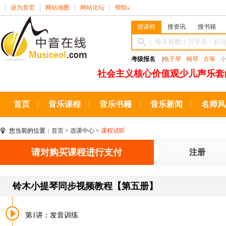
设为首页
网站地图
网站论坛
帮助
∨
搜课程
搜资讯
搜书籍
考级报名
|
电子琴
钢琴
古筝
社会主义核心价值观少儿声乐套
首页
音乐课程
音乐书籍
音乐新闻
名师风
您当前的位置：
首页
>
选课中心
>
课程试听
请对购买课程进行支付
注册
铃木小提琴同步视频教程【第五册】
第1讲：发音训练