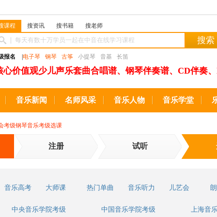
搜课程
搜资讯
搜书籍
搜老师
搜索
级报名
|
电子琴
钢琴
古筝
小提琴
音基
长笛
核心价值观少儿声乐套曲合唱谱、钢琴伴奏谱、CD伴奏、
音乐新闻
名师风采
音乐人物
音乐学堂
会考级钢琴音乐考级选课
注册
试听
音乐高考
大师课
热门单曲
音乐听力
儿艺会
朗
中央音乐学院考级
中国音乐学院考级
上海音