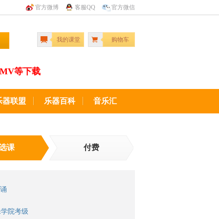
官方微博
客服QQ
官方微信
我的课堂
购物车
MV等下载
乐器联盟
乐器百科
音乐汇
选课
付费
诵
乐学院考级