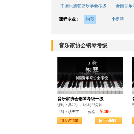
中国民族管弦乐学会考级
全国音乐
课程专业：
钢琴
小提琴
音乐家协会钢琴考级
音乐家协会钢琴考级一级
课时：共22讲，1小时35分钟
￥400
主讲：
楼天宇
价格：