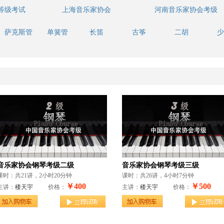
等级考试
上海音乐家协会
河南音乐家协会考级
萨克斯管
单簧管
长笛
古筝
二胡
少
音乐家协会钢琴考级二级
音乐家协会钢琴考级三级
课时：共21讲，2小时20分钟
课时：共26讲，4小时7分钟
￥400
￥500
主讲：
楼天宇
价格：
主讲：
楼天宇
价格：