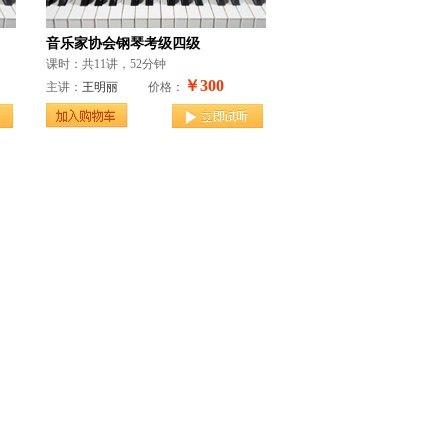
音乐家协会钢琴考级四级
课时：共11讲，52分钟
￥300
主讲：
王明丽
价格：