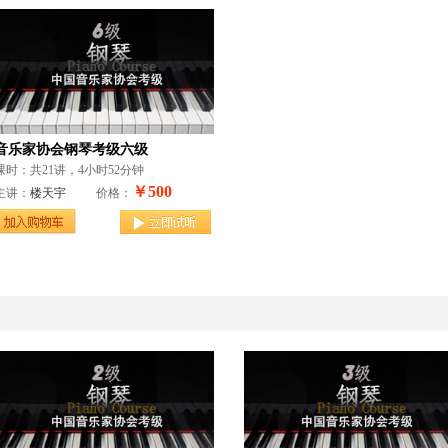
音乐家协会钢琴考级六级
课时：共21讲，4小时52分钟
￥500
主讲：
楼天宇
价格：