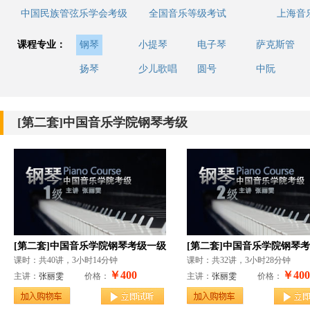
中国民族管弦乐学会考级
全国音乐等级考试
上海音
课程专业：
钢琴
小提琴
电子琴
萨克斯管
扬琴
少儿歌唱
圆号
中阮
[第二套]中国音乐学院钢琴考级
[第二套]中国音乐学院钢琴考级一级
[第二套]中国音乐学院钢琴
课时：共40讲，3小时14分钟
课时：共32讲，3小时28分钟
￥400
￥400
主讲：
张丽雯
价格：
主讲：
张丽雯
价格：