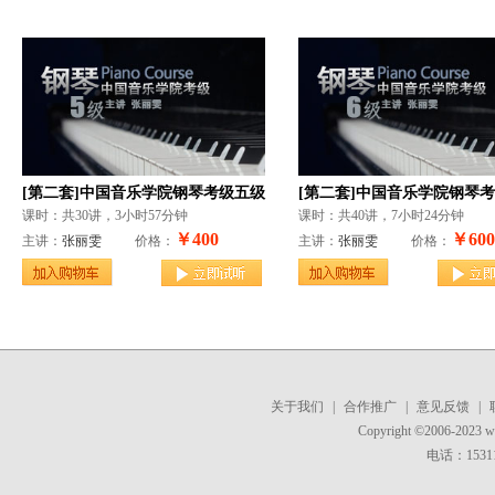
[第二套]中国音乐学院钢琴考级五级
[第二套]中国音乐学院钢琴
课时：共30讲，3小时57分钟
课时：共40讲，7小时24分钟
￥400
￥600
主讲：
张丽雯
价格：
主讲：
张丽雯
价格：
关于我们
|
合作推广
|
意见反馈
|
Copyright ©2006-2023 
电话：15311