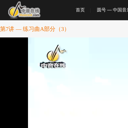
首页
圆号 — 中国
第7讲 — 练习曲A部分（3）