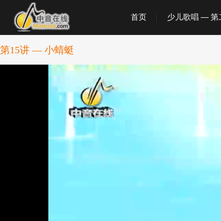
首页
少儿歌唱 — 
第15讲 — 小蜻蜓