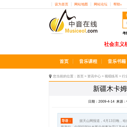
设为首页
网站地图
网站论坛
帮助
∨
考
社会主义
首页
音乐课程
音乐书籍
您当前的位置：
首页
>
资讯中心
>
视唱练耳
>
行
新疆木卡姆
日期：2009-4-14 
导语：
据天山网报道，4月13日晚，哈萨