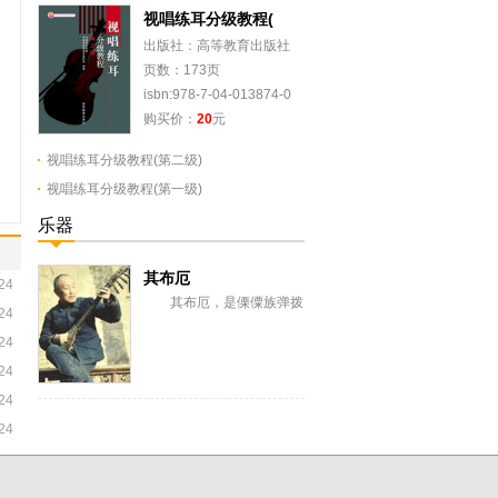
视唱练耳分级教程(
出版社：高等教育出版社
页数：173页
isbn:978-7-04-013874-0
购买价：
20
元
视唱练耳分级教程(第二级)
视唱练耳分级教程(第一级)
乐器
其布厄
24
其布厄，是傈僳族弹拨
24
弦鸣乐器。傈僳语“其”是弦
24
子，“布厄”为傈果，意即圆
筒形的弦子。又...
24
24
24