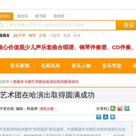
搜课程
搜资讯
搜书籍
搜老师
搜索
级报名
|
电子琴
钢琴
古筝
小提琴
音基
长笛
核心价值观少儿声乐套曲合唱谱、钢琴伴奏谱、CD伴奏、
音乐新闻
名师风采
音乐人物
音乐学堂
业新闻
> 新疆木卡姆艺术团在哈演出取得圆满成功
艺术团在哈演出取得圆满成功
来源：中音在线 编辑：韩老师
浏览次数：
分享到 |
克斯坦阿拉木图市“共和国宫”座无虚席。中国新疆木卡姆艺术团专场演出在这