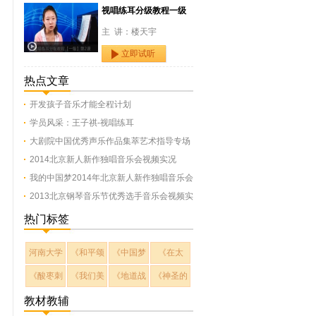
视唱练耳分级教程一级
主 讲：楼天宇
立即试听
热点文章
开发孩子音乐才能全程计划
学员风采：王子祺-视唱练耳
大剧院中国优秀声乐作品集萃艺术指导专场
2014北京新人新作独唱音乐会视频实况
我的中国梦2014年北京新人新作独唱音乐会
2013北京钢琴音乐节优秀选手音乐会视频实
热门标签
河南大学
《和平颂
《中国梦
《在太
《酸枣刺
《我们美
《地道战
《神圣的
教材教辅