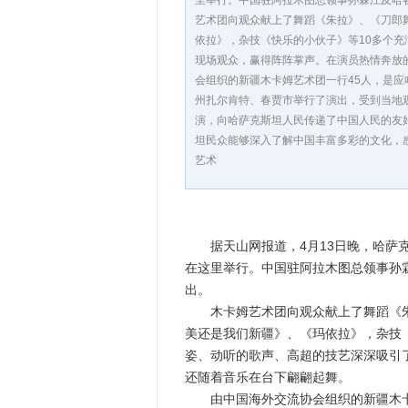
里举行。中国驻阿拉木图总领事孙霖江及哈
艺术团向观众献上了舞蹈《朱拉》、《刀郎
依拉》，杂技《快乐的小伙子》等10多个
现场观众，赢得阵阵掌声。在演员热情奔放
会组织的新疆木卡姆艺术团一行45人，是
州扎尔肯特、春贾市举行了演出，受到当地
演，向哈萨克斯坦人民传递了中国人民的友
坦民众能够深入了解中国丰富多彩的文化，
艺术
据天山网报道，4月13日晚，哈萨克
在这里举行。中国驻阿拉木图总领事孙霖
出。
木卡姆艺术团向观众献上了舞蹈《朱
美还是我们新疆》、《玛依拉》，杂技
姿、动听的歌声、高超的技艺深深吸引
还随着音乐在台下翩翩起舞。
由中国海外交流协会组织的新疆木卡姆