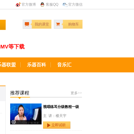
官方微博
客服QQ
官方微信
我的课堂
购物车
MV等下载
乐器联盟
乐器百科
音乐汇
推荐课程
更多>>
视唱练耳分级教程一级
主 讲：楼天宇
立即试听