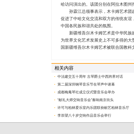
哈访问演出的。该团分别在阿拉木图州
孙霖江总领事表示，木卡姆艺术团赴
促进了中哈文化交流和双方的传统友谊
中国各民族和谐共处的氛围。
新疆维吾尔木卡姆艺术是中华民族的
为世界文化艺术发展史上不可多得的大型
国新疆维吾尔木卡姆艺术被联合国教科文
相关内容
中法建交五十周年 古琴爵士中西跨界对话
第二届深圳钢琴音乐节在琴声中谢幕
成都梅庵琴社成立仪式暨音乐会举办
“献礼大师交响音乐会”奏响南京街头
许可与柏林爱乐室内乐团联袂献艺柏林音乐厅
李崇望八十岁交响作品音乐会举行