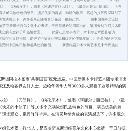
各界友好人士、旅哈华侨华人等3000多人观看了这场精彩的演出。 木卡姆
舞》、《纳孜库木》，独唱《阿娜尔古丽巴拉》、《最美还是我们新疆》、《玛
充满浓郁民族特色的节目。演员优美的舞姿、动听的歌声、高超的技艺深深吸引了
的表演感染下，许多观众还随着音乐在台下翩翩起舞。 由中国海外交流协
应哈萨克斯坦维吾尔文化中心邀请，于日前抵哈访问演出的。该团分别在阿拉木图
观众的高度评价和热情赞誉。 孙霖江总领事表示，木卡姆艺术团赴哈访
好情谊和良好祝愿，促进了中哈文化交流和双方的传统友谊，让更多的哈萨克斯
感受到中国各民族和谐共处的氛围。 新疆维吾尔木卡姆艺术是中华民族的
斯坦阿拉木图市“共和国宫”座无虚席。中国新疆木卡姆艺术团专场演出
江及哈各界友好人士、旅哈华侨华人等3000多人观看了这场精彩的演
拉》、《刀郎舞》、《纳孜库木》，独唱《阿娜尔古丽巴拉》、《最
《快乐的小伙子》等10多个充满浓郁民族特色的节目。演员优美的舞
了现场观众，赢得阵阵掌声。在演员热情奔放的表演感染下，许多观众
艺术团一行45人，是应哈萨克斯坦维吾尔文化中心邀请，于日前抵