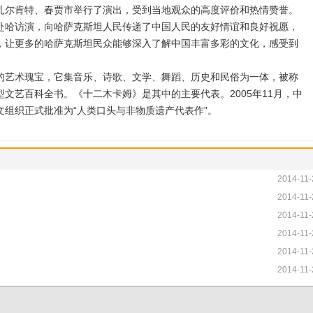
扎尔肯特、春贾市举行了演出，受到当地观众的高度评价和热情赞誉。
哈访演，向哈萨克斯坦人民传递了中国人民的友好情谊和良好祝愿，
，让更多的哈萨克斯坦民众能够深入了解中国丰富多彩的文化，感受到
艺术瑰宝，它集音乐、诗歌、文学、舞蹈、历史和民俗为一体，被称
文艺百科全书。《十二木卡姆》是其中的主要代表。2005年11月，中
组织正式批准为“人类口头与非物质遗产代表作”。
2014-11-
2014-11-
2014-11-
2014-11-
2014-11-
2014-11-