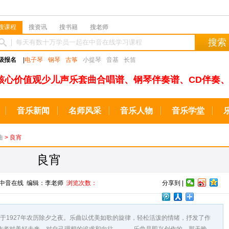
搜课程
搜资讯
搜书籍
搜老师
搜索
级报名
|
电子琴
钢琴
古筝
小提琴
音基
长笛
核心价值观少儿声乐套曲合唱谱、钢琴伴奏谱、CD伴奏、
音乐新闻
名师风采
音乐人物
音乐学堂
曲
> 良宵
良宵
来源：中音在线 编辑：李老师
浏览次数：
分享到 |
1927年农历除夕之夜。乐曲以优美如歌的旋律，轻松活泼的情绪，抒发了作