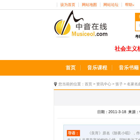
设为首页
网站地图
网站论坛
帮助
∨
考
社会主义
首页
音乐课程
音乐书籍
您当前的位置：
首页
>
资讯中心
>
笛子
>
名家名
日期：2011-3-18 
导语：
《良宵》原名《除夜小唱》，作于