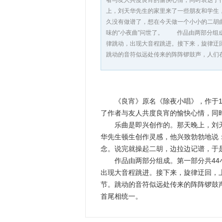
者与友人共度良宵的愉快心情，同时表达了
上，刘天华先生的家里来了一些朋友和学生
久没有做谱了，想在今天做一个小小的二胡
味的“小夜曲”问世了。 作品由两部分组
律跳动，出现大音程跳进。接下来，旋律迂
跳动的音符似远处传来的阵阵锣鼓声，人们
《良宵》原名《除夜小唱》，作于19
了作者与友人共度良宵的愉快心情，同
乐曲是即兴创作的。那天晚上，刘天
华先生顿生创作灵感，他兴致勃勃地说
念。说完就操起二胡，边拉边记谱，于是
作品由两部分组成。第一部分共44小
出现大音程跳进。接下来，旋律迂回，
节。跳动的音符似远处传来的阵阵锣鼓
首尾相统一。