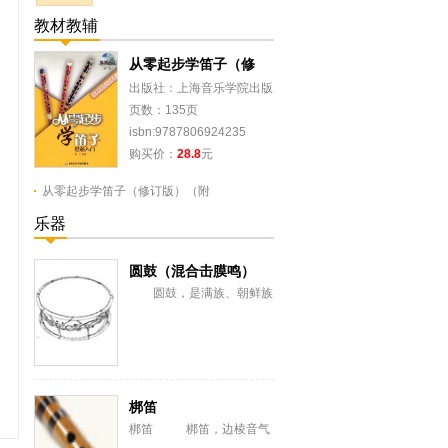
教材教辅
从零起步学笛子（修
出版社：上海音乐学院出版
社
页数：135页
isbn:9787806924235
购买价：
28.8
元
从零起步学笛子（修订版）（附
乐器
圆鼓（混合击膜鸣）
圆鼓，是满族、朝鲜族
混合击膜鸣乐器。满语称铜
肯，又称抬鼓。朝鲜族又称
扁鼓、民鼓。 流...
梆笛
梆笛 梆笛，边棱音气