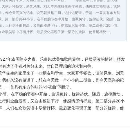
作者对美好未来、对自己理想的追求和向往。 乐曲是即兴创作的。那天晚
，大家开怀畅饮，谈笑风生。刘天华先生顿生创作灵感，他兴致勃勃地说：我好
曲，作今天高兴的纪念。说完就操起二胡，边拉边记谱，于是，一首具有东方韵
成。第一部分共44小节。在平稳的节奏中开始，曲调婉转，旋律起伏。随后，旋
回，上行到全曲最高，又自由模进下行，使感情尽情抒发。第二部分共20小节。
在欢歌笑语中尽情抒怀。最后变化再现了第一部分的旋律，使首尾相统一。
27年农历除夕之夜。乐曲以优美如歌的旋律，轻松活泼的情绪，抒发
时表达了作者对美好未来、对自己理想的追求和向往。
华先生的家里来了一些朋友和学生，大家开怀畅饮，谈笑风生。刘天
：我好久没有做谱了，想在今天做一个小小的二胡曲，作今天高兴的纪
，一首具有东方韵味的“小夜曲”问世了。
节。在平稳的节奏中开始，曲调婉转，旋律起伏。随后，旋律跳动，
上行到全曲最高，又自由模进下行，使感情尽情抒发。第二部分共20小
声，人们在欢歌笑语中尽情抒怀。最后变化再现了第一部分的旋律，使