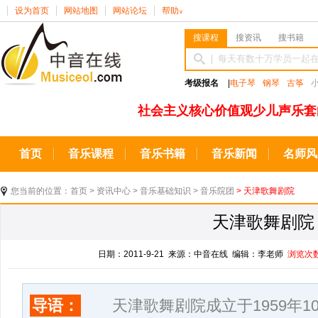
设为首页
网站地图
网站论坛
帮助
∨
搜课程
搜资讯
搜书籍
考级报名
|
电子琴
钢琴
古筝
社会主义核心价值观少儿声乐套
首页
音乐课程
音乐书籍
音乐新闻
名师风
您当前的位置：
首页
>
资讯中心
>
音乐基础知识
>
音乐院团
> 天津歌舞剧院
天津歌舞剧院
日期：2011-9-21 来源：中音在线 编辑：李老师
浏览次
导语：
天津歌舞剧院成立于1959年10