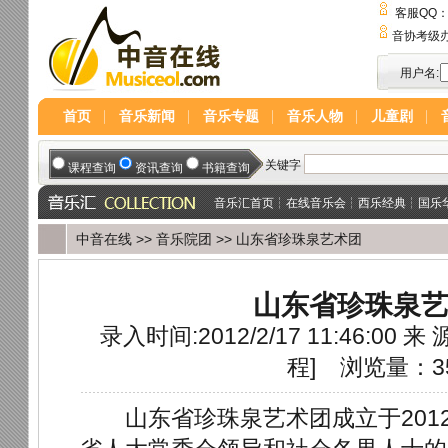
客服QQ
音协考级
用户名:
首页
音乐新闻
音乐专题
音乐人物
儿童剧
音乐汇首页
┆
在线音乐会
┆
西乐经典
┆
国乐
中音在线
>>
音乐院团
>> 山东省珍珠泉艺术团
山东省珍珠泉
录入时间:2012/2/17 11:46:00 来 
程
]
浏览量：3
山东省珍珠泉艺术团成立于2012