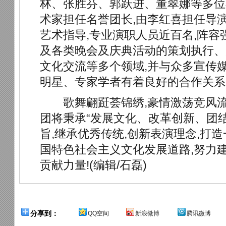
林、张胜芬、郭跃进、董翠娜等多位
术家担任名誉团长,由李红喜担任导
艺术指导,专业演职人员近百名,阵容
及各类晚会及庆典活动的策划执行、
文化交流等多个领域,并与众多宣传
明星、专家学者有着良好的合作关系
歌舞翩跹荟锦绣,豪情激荡竞风流
团将秉承“发展文化、改革创新、团
旨,继承优秀传统,创新表演理念,打
国特色社会主义文化发展道路,努力
贡献力量!(编辑/石磊)
分享到：
QQ空间
新浪微博
腾讯微博